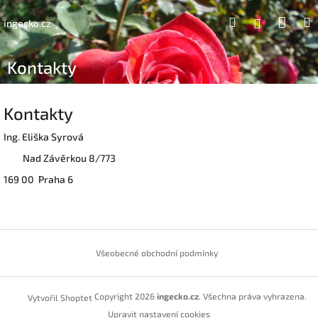
Přejít
Náku
Hledat
na
Přihlášen
ingecko.cz
obsah
koší
Kontakty
Kontakty
Ing. Eliška Syrová
Nad Závěrkou 8/773
169 00 Praha 6
Z
á
Všeobecné obchodní podmínky
p
a
t
Copyright 2026
ingecko.cz
. Všechna práva vyhrazena.
Vytvořil Shoptet
í
Upravit nastavení cookies