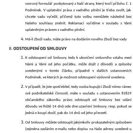
vzorový formulář poskytovaný z Naší strany, který
tvoří přílohu č. 1
Podmínek. V uplatnění práva z vadného plnění je třeba zvolit, jak
chcete vadu vyřešit, přičemž tuto volbu nemůžete následně bez
Našeho souhlasu změnit. Reklamaci vyřídíme v souladu s Vámi
uplatněným právem z vadného plnění.
Má-li Zboží vadu, máte práv
o
na dodáním nového Zboží bez vady
ODSTOUPENÍ OD SMLOUVY
K odstoupení od Smlouvy, tedy k ukončení smluvního vztahu mezi
Námi a Vámi od jeho počátku, může dojít z důvodů a způsoby
uvedenými v tomto článku, případně v dalších ustanoveních
Podmínek, ve kterých je možnost odstoupení výslovně uvedena.
V případě, že jste spotřebitel, tedy osoba kupující Zboží mimo rámec
své podnikatelské činnosti, máte v souladu s ustanovením §1829
občanského zákoníku právo odstoupit od Smlouvy bez udání
důvodu ve lhůtě 14 dnů ode dne uzavření Smlouvy, resp. pokud se
jedná o koupi zboží, pak do 14 dnů od jeho převzetí.
Od Smlouvy můžete odstoupit jakýmkoliv prokazatelným způsobem
(zejména zasláním e-mailu nebo dopisu na Naše adresy uvedené u