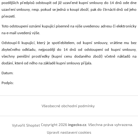
pozdějších předpisů odstoupit od již uzavřené kupní smlouvy do 14 dnů
ode dne
uzavření smlouvy, resp. pokud se jedná o koupi zboží, pak do čtrnácti dnů od jeho
převzetí.
Toto odstoupení oznámí kupující písemně na
výše uvedenou
adresu
či
elektronicky
na e-mail uvedený
výše
.
Odstoupí-li kupující, který je spotřebitelem, od kupní smlouvy, vrátí
me
mu bez
zbytečného odkladu, nejpozději do 14 dnů od odstoupení od kupní smlouvy,
všechny peněžní prostředky (kupní cenu dodaného zboží) včetně nákladů na
dodání, které od něho na základě kupní smlouvy přijala.
Datum:
Podpis:
Z
á
Všeobecné obchodní podmínky
p
a
t
Copyright 2026
ingecko.cz
. Všechna práva vyhrazena.
Vytvořil Shoptet
í
Upravit nastavení cookies