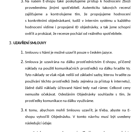
Na našem E-shopu také poskytujeme přístup k hodnocení Zboží
provedenému jinými spotřebiteli. Autenticitu takových recenzí
zajišťujeme a kontrolujeme tím, že propojujeme hodnocení
s konkrétními objednávkami, tudíž v interním systému u každého
hodnocení vidíme i propojené ID objednávky, a tak jsme schopni
ověřit a prokázat, že recenze pochází od reálného spotřebitele.
UZAVŘENÍ SMLOUVY
Smlouvu s Námi je možné uzavřít pouze v českém jazyce.
Smlouva je uzavírána na dálku prostřednictvím E-shopu, přičemž
náklady na použití komunikačních prostředků na dálku hradíte Vy.
Tyto náklady se však nijak neliší od základní sazby, kterou hradíte za
používání těchto prostředků (tedy zejména za přístup k internetu),
žádné další náklady účtované Námi tedy nad rámec Celkové ceny
nemusíte očekávat. Odesláním Objednávky souhlasíte s tím, že
prostředky komunikace na dálku využíváme.
K tomu, abychom mohli Smlouvu uzavřít, je třeba, abyste na E-
shopu vytvořili Objednávku. V tomto návrhu musí být uvedeny
následující údaje: