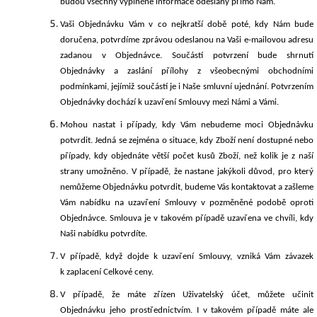
budou všechny vyplněné informace odeslány přímo Nám.
Vaši Objednávku Vám v co nejkratší době poté, kdy Nám bude
doručena, potvrdíme zprávou odeslanou na Vaši e-mailovou adresu
zadanou v Objednávce. Součástí potvrzení bude shrnutí
Objednávky a zaslání přílohy z
všeobecnými obchodními
podmínkami, jejímiž
součástí je i Naše smluvní ujednání
. Potvrzením
Objednávky dochází k uzavření Smlouvy mezi Námi a Vámi.
Mohou nastat i případy, kdy Vám nebudeme moci Objednávku
potvrdit. Jedná se zejména o situace, kdy Zboží není dostupné nebo
případy, kdy objednáte větší počet kusů Zboží, než kolik je z naší
strany umožněno. V případě, že nastane jakýkoli důvod, pro který
nemůžeme Objednávku potvrdit, budeme Vás kontaktovat a zašleme
Vám nabídku na uzavření Smlouvy v pozměněné podobě oproti
Objednávce. Smlouva je v takovém případě uzavřena ve chvíli, kdy
Naši nabídku
potvrdíte.
V případě, kdy
ž
dojde k uzavření Smlouvy, vzniká Vám závazek
k zaplacení Celkové ceny.
V případě, že máte zřízen
Uživatelský účet
, můžete učinit
Objednávku jeho prostřednictvím. I v takovém případě máte ale