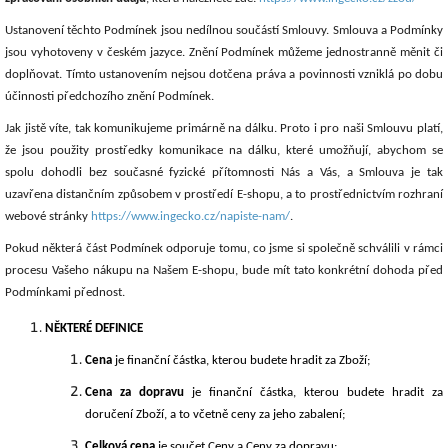
Ustanovení těchto Podmínek jsou nedílnou součástí Smlouvy. Smlouva a Podmínky
jsou vyhotoveny v českém jazyce. Znění Podmínek můžeme jednostranně měnit či
doplňovat. Tímto ustanovením nejsou dotčena práva a povinnosti vzniklá po dobu
účinnosti předchozího znění Podmínek.
Jak jistě víte, tak komunikujeme primárně na dálku. Proto i pro naši Smlouvu platí,
že jsou použity prostředky komunikace na dálku, které umožňují, abychom se
spolu dohodli bez současné fyzické přítomnosti Nás a Vás, a Smlouva je tak
uzavřena distančním způsobem v prostředí E-shopu, a to prostřednictvím rozhraní
webové stránky
https://www.ingecko.cz/napiste-nam/
.
Pokud některá část Podmínek odporuje tomu, co jsme si společně schválili v rámci
procesu Vašeho nákupu na Našem E-shopu, bude mít tato konkrétní dohoda před
Podmínkami přednost.
NĚKTERÉ DEFINICE
Cena
je finanční částka, kterou budete hradit za Zboží;
Cena za dopravu
je finanční částka, kterou budete hradit za
doručení Zboží, a to včetně ceny za jeho zabalení;
Celková cena
je součet Ceny a Ceny za dopravu;