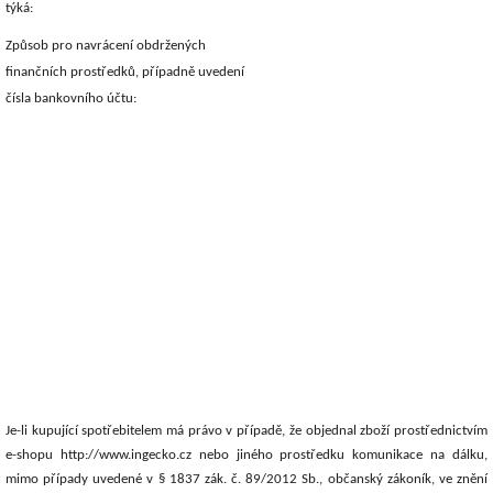
týká:
Způsob pro navrácení obdržených
finančních prostředků, případně uvedení
čísla bankovního účtu:
Je-li kupující spotřebitelem má právo v případě, že objednal zboží prostřednictvím
e-shopu
http://www.ingecko.cz
nebo jiného prostředku komunikace na dálku,
mimo případy uvedené v § 1837 zák. č. 89/2012 Sb., občanský zákoník, ve znění