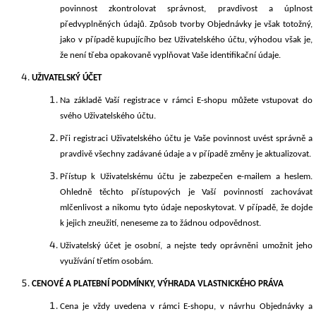
povinnost zkontrolovat správnost, pravdivost a úplnost
předvyplněných údajů. Způsob tvorby Objednávky je však totožný,
jako v případě kupujícího bez Uživatelského účtu, výhodou však je,
že není třeba opakovaně vyplňovat Vaše identifikační údaje.
UŽIVATELSKÝ ÚČET
Na základě Vaší registrace v rámci E-shopu můžete
v
stupovat do
svého Uživatelského účtu.
Při registraci Uživatelského účtu je Vaše povinnost uvést správně a
pravdivě všechny zadávané údaje a
v případě změny je aktualizovat.
Přístup k Uživatelskému účtu je zabezpečen e-mail
em
a heslem.
Ohledně těchto přístupových je Vaší povinností zachovávat
mlčenlivost a nikomu tyto údaje neposkytovat. V případě, že dojde
k jejich zneužití, neneseme za to žádnou odpovědnost.
Uživatelský účet je osobní, a nejste tedy oprávněni umožnit jeho
využívání třetím osobám.
CENOVÉ A PLATEBNÍ PODMÍNKY, VÝHRADA VLASTNICKÉHO PRÁVA
Cena je vždy uvedena v rámci E-shopu, v návrhu Objednávky a