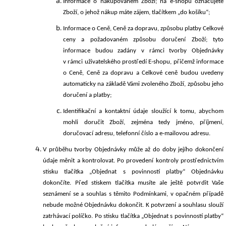
Informace o nakupovaném Zboží; na e-shopu označujete
Zboží, o jehož nákup máte zájem, tlačítkem
„do košíku“
;
Informace o Ceně, Ceně za dopravu, způsobu platby Celkové
ceny a požadovaném způsobu doručení Zboží; tyto
informace budou zadány v rámci tvorby Objednávky
v rámci uživatelského prostředí E-shopu, přičemž informace
o Ceně, Ceně za dopravu a Celkové ceně budou uvedeny
automaticky na
základě Vámi zvol
e
ného Zboží, způsobu jeho
doručení a platby;
Identifikační a kontaktní údaje sloužící k tomu, abychom
mohli doručit Zboží, zejména tedy jméno, příjmení,
doručovací adresu, telefonní číslo a e-mailovou adresu.
V průběhu tvorby Objednávky může až do doby jejího dokončení
údaje měnit a kontrolovat. Po provedení kontroly prostřednictvím
stisku tlačítka
„Objednat s povinností platby“
Objednávku
dokončíte. Před stiskem tlačítka musíte ale ještě potvrdit Vaše
seznámení se a souhlas s těmito Podmínkami, v opačném případě
nebude možné Objednávku dokončit.
K potvrzení a souhlasu slouží
zatrhávací políčko. Po stisku tlačítka „Objednat s povinností platby“