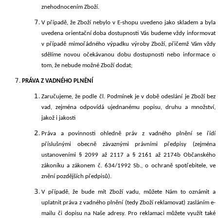
znehodnocením Zboží.
V případě, že Zboží nebylo v E-shopu uvedeno jako skladem a byla
uvedena orientační doba dostupnosti Vás budeme vždy informovat
v případě
mimořádného výpadku výroby Zboží, přičemž Vám vždy
sdělíme novou očekávanou dobu dostupnosti nebo informace o
tom, že nebude možné Zboží dodat;
PRÁVA Z VADNÉHO PLNĚNÍ
Zaručujeme, že podle čl.
Podmínek
je
v době
odeslání j
e Zboží bez
vad, zejména odpovídá ujednanému popisu, druhu a množství,
jakož i jakosti
Práva a povinnosti ohledně práv z vadného plnění se řídí
příslušnými obecně závaznými právními předpisy (zejména
ustanoveními § 2099 až 2117 a § 2161 až 2174b Občanského
zákoníku a zákonem č. 634/
1992 Sb., o ochraně spotřebitele, ve
znění pozdějších předpisů).
V případě, že
bude mít Zboží vadu,
můžete Nám to oznámit a
uplatnit práva z vadného plnění (tedy Zboží reklamovat) zasláním e-
mailu či dopisu na Naše adresy. Pro reklamaci můžete využít také