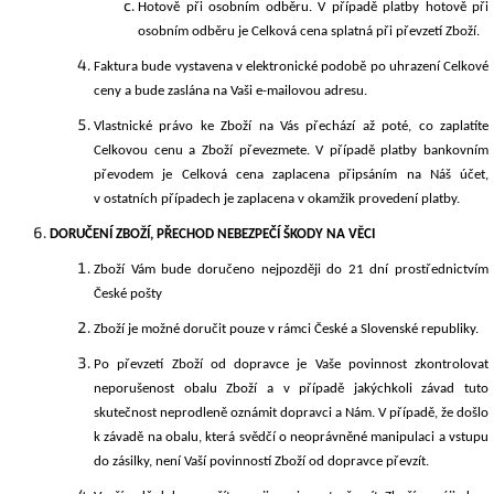
Hotově při osobním odběru. V případě platby hotově při
osobním odběru je Celková cena splatná při převzetí Zboží.
Faktura bude vystavena v elektronické podobě po uhrazení Celkové
ceny a bude zaslána na Vaši e-mailovou adresu.
Vlastnické právo ke Zboží na Vás přechází až poté, co zaplatíte
Celkovou cenu a Zboží převezmete. V případě platby bankovním
převodem je Celková cena zaplacena připsáním na Náš účet,
v ostatních případech je zaplacena v okamžik provedení platby.
DORUČENÍ ZBOŽÍ, PŘECHOD NEBEZPEČÍ ŠKODY NA VĚCI
Zboží Vám bude doručeno nejpozději do
2
1
d
ní
prostřednictvím
Česk
é
pošt
y
Zboží je možné doručit pouze v rámci České
a Slovenské
republiky.
Po převzetí Zboží od dopravce je Vaše povinnost zkontrolovat
neporušenost obalu Zboží a v případě jakýchkoli závad tuto
skutečnost neprodleně oznámit dopravci a Nám. V případě, že došlo
k závadě na obalu, která svědčí o neoprávněné manipulaci a vstupu
do zásilky, není Vaší povinností Zboží od dopravce převzít.