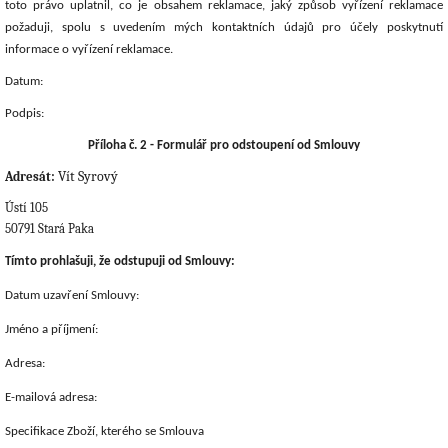
toto právo uplatnil, co je obsahem reklamace, jaký způsob vyřízení reklamace
požaduji, spolu s uvedením mých kontaktních údajů pro účely poskytnutí
informace o vyřízení reklamace.
Datum:
Podpis:
Příloha č. 2 - Formulář pro odstoupení od Smlouvy
Vít Syrový
Adresát:
Ústí 105
50791 Stará Paka
Tímto prohlašuji, že odstupuji od Smlouvy:
Datum uzavření Smlouvy:
Jméno a příjmení:
Adresa:
E-mailová adresa:
Specifikace Zboží, kterého se Smlouva