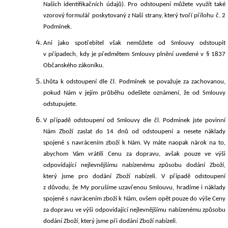
Našich identifikačních údajů). Pro odstoupení můžete využít také
vzorový formulář poskytovaný z Naší strany, který tvoří
přílohu č. 2
Podmínek.
Ani
jako spotřebitel však nemůžete od Smlouvy odstoupit
v případech, kdy je předmětem Smlouvy plnění uvedené v § 1837
Občanského zákoníku.
Lhůta k odstoupení dle čl. Podmínek se považuje za zachovanou,
pokud Nám v jejím průběhu odešlete oznámení, že od Smlouvy
odstupujete.
V případě odstoupení od Smlouvy dle čl. Podmínek jste povinní
Nám Zboží zaslat do 14 dnů od odstoupení a nesete náklady
spojené s navrácením zboží k Nám. Vy máte naopak nárok na to,
abychom Vám vrátili Cenu za dopravu, avšak pouze ve výši
odpovídající nejlevnějšímu nabízenému způsobu dodání Zboží,
který jsme pro dodání Zboží nabízeli. V případě odstoupení
z důvodu, že My porušíme uzavřenou Smlouvu, hradíme i náklady
spojené s navrácením zboží k Nám, ovšem opět pouze do výše Ceny
za dopravu ve výši odpovídající nejlevnějšímu nabízenému způsobu
dodání Zboží, který jsme při dodání Zboží nabízeli.