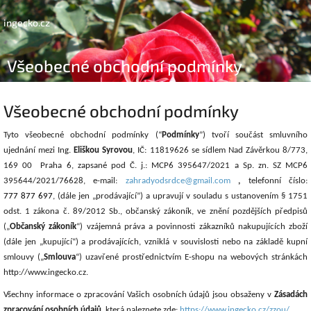
Přejít
na
ingecko.cz
obsah
Všeobecné obchodní podmínky
Všeobecné obchodní podmínky
Tyto všeobecné obchodní podmínky (“
Podmínky
”) tvoří součást smluvního
ujednání mezi
Ing.
Eliškou Syrovou
, IČ: 11819626 se sídlem Nad Závěrkou 8/773,
169 00 Praha 6,
zapsané pod
Č. j.: MCP6 395647/2021
a S
p. zn.
SZ MCP6
395644/2021/76628
,
e-mail:
zahradyodsrdce@gmail.com
,
telefonní číslo:
777 877 697
,
(
dále jen
„
p
rodávající”
) a upravují v souladu s ustanovením § 1751
odst. 1 zákona č. 89/2012 Sb., občanský zákoník, ve znění pozdějších předpisů
(„
Občanský zákoník
“) vzájemná práva a povinnosti zákazník
ů
nakupující
ch
zboží
(dále jen „kupující“) a prodávajících, vzniklá v souvislosti nebo na základě kupní
smlouvy („
Smlouva
“) uzavřené prostřednictvím E-shopu na webových stránkách
http://www.ingecko.cz.
Všechny informace o zpracování Vašich osobních údajů jsou obsaženy v
Zásadách
zpracování osobních údajů
, která naleznete zde:
https://www.ingecko.cz/zzou/