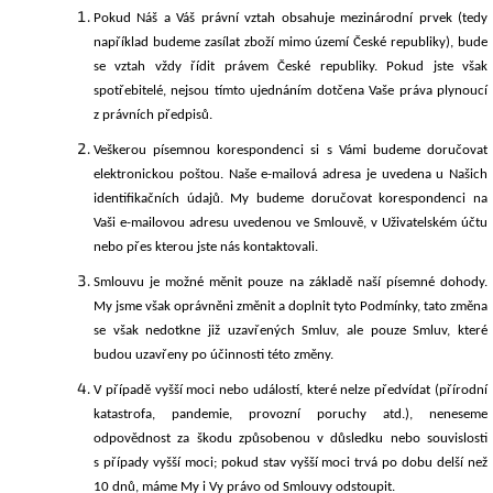
Pokud Náš a Váš právní vztah obsahuje mezinárodní prvek (tedy
například budeme zasílat zboží mimo území České republiky), bude
se vztah vždy řídit právem České republiky. Pokud jste však
spotřebitelé, nejsou tímto ujednáním dotčena Vaše práva plynoucí
z právních předpisů.
Veškerou písemnou korespondenci si s Vámi budeme doručovat
elektronickou poštou. Naše e-mailová adresa je uvedena u Našich
identifikačních údajů. My budeme doručovat korespondenci na
Vaši e-mailovou adresu uvedenou ve Smlouvě, v Uživatelském účtu
nebo přes kterou jste nás kontaktovali.
Smlouvu je
možné měnit pouze na základě naší písemné dohody.
My jsme však oprávněni změnit a doplnit tyto Podmínky, tato změna
se však nedotkne již uzavřených Smluv, ale pouze Smluv, které
budou uzavřeny po účinnosti této změny.
V případě vyšší moci nebo událostí, které nelze předvídat (přírodní
katastrofa, pandemie, provozní poruchy a
t
d.), neneseme
odpovědnost za škodu způsobenou v důsledku nebo souvislosti
s případy vyšší moci; pokud stav vyšší moci trvá po dobu delší než
10 dnů, máme My i Vy právo od Smlouvy odstoupit.