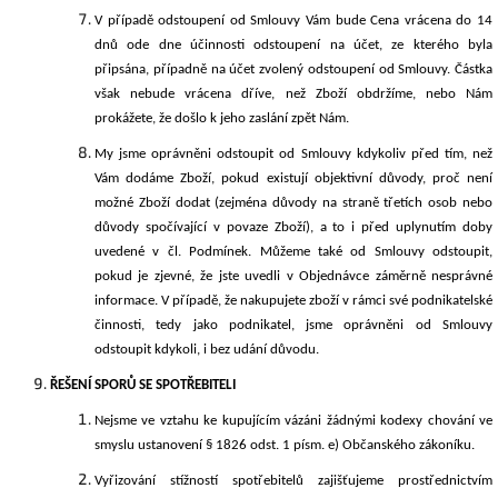
V případě odstoupení od Smlouvy Vám bude Cena vrácena do 14
dnů ode dne účinnosti odstoupení na účet, ze kterého byla
připsána, případně na účet zvolený odstoupení od Smlouvy. Částka
však nebude vrácena dříve, než Zboží obdržíme, nebo Nám
prokážete, že došlo k jeho zaslání zpět Nám.
My jsme oprávněni odstoupit od Smlouvy kdykoliv před tím, než
Vám dodáme Zboží, pokud existují objektivní důvody, proč není
možné Zboží dodat (zejména důvody na straně třetích osob nebo
důvody spočívající v povaze Zboží), a to i před uplynutím doby
uvedené v čl. Podmínek. Můžeme také od Smlouvy odstoupit,
pokud je zjevné, že jste uvedli v Objednávce záměrně nesprávné
informace. V případě, že nakupujete zboží v rámci své podnikatelské
činnosti, tedy jako podnikatel, jsme oprávněni od Smlouvy
odstoupit kdykoli, i bez udání důvodu.
ŘEŠENÍ SPORŮ SE SPOTŘEBITELI
Nejsme ve vztahu ke kupujícím vázáni žádnými kodexy chování ve
smyslu ustanovení § 1826 odst. 1 písm. e)
Občanského zákoníku.
Vyřizování
stížností spotřebitelů zajišťujeme prostřednictvím