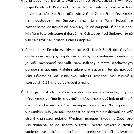
V případě, kdy porušíte svoji povinnost převzít Zboží, s výjimkou
případů dle čl.
Podmínek, nemá to za následek porušení Naší
povinnosti Vám Zboží doručit. Zároveň to, že Zboží nepřevezmete,
není odstoupení od Smlouvy mezi Námi a Vámi. Pokud se
rozhodneme odstoupit od Smlouvy, je odstoupení účinné v den,
kdy Vám toto odstoupení doručíme. Odstoupení od Smlouvy nemá
vliv na nárok na uhrazení Ceny za dopravu.
Pokud je z důvodů vzniklých na Vaší straně Zboží doručováno
opakovaně nebo jiným způsobem, než bylo ve Smlouvě dohodnuto,
je Vaší povinností nahradit Nám náklady s tímto opakovaným
doručením spojené. Platební údaje pro zaplacení těchto nákladů
Vám zašleme na Vaši e-mailovou adresu uvedenou ve Smlouvě a
jsou splatné 14 dnů od doručení e-mailu.
Nebezpeční škody na Zboží na Vás přechází v okamžiku, kdy ho
převezmete. V případě, kdy Zboží nepřevezmete, s výjimkou případů
dle čl.
Podmínek, na Vás nebezpečí škody na Zboží přechází
v okamžiku, kdy jste měli možnost ho převzít, ale z důvodů na Vaší
straně k převzetí nedošlo. Přechod nebezpečí škody na Zboží pro
Vás znamená, že od tohoto okamžiku nesete veškeré důsledky
spojené se ztrátou, zničením, poškozením či jakýmkoli