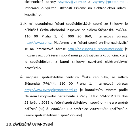
elektronické adresy
vsyrovy@volny.cz
a
vsyrovy@proton.me
.
Informaci o vyřízení stížnosti zašleme na elektronickou adresu
kupujícího.
K mimosoudnímu
řešení spotřebitelských sporů ze Smlouvy je
příslušná Česká obchodní inspekce, se sídlem Štěpánská 796/44,
110 00 Praha 1, IČ: 000 20 869, internetová adresa:
http://www.coi.cz
. Platformu pro řešení sporů on-line nacházející
se na internetové adrese
http://ec.europa.eu/consumers/odr
je
možné využít při řešení sporů mezi prodávajícím a kupujícím, který
je spotřeb
itelem, z kupní smlouvy uzavřené elektronickými
prostředky.
Evropské
spotřebitelské centrum Česká republika, se sídlem
Štěpánská 796/44, 110 00 Praha 1, internetová adresa:
http://www.evropskyspotrebitel.cz
je kontaktním místem podle
Nařízení Evropského parlamentu a Rady (EU) č. 524/2013 ze dne
21. května 2013, o řešení spotřebitelských sporů on-line a o změně
nařízení (ES) č. 2006/2004 a směrnice 2009/22/ES (nařízení o
řešení spotřebitelských sporů on-line).
ZÁVĚREČNÁ USTANOVENÍ