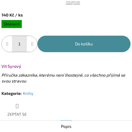
140 Kč
/ ks
Měrná
Skladem
cena:
Do košíku
Vít Syrový
Příručka zákazníka, kterému není lhostejné, co všechno přijímá se
svou stravou
Kategorie
:
Knihy
ZEPTAT SE
Popis