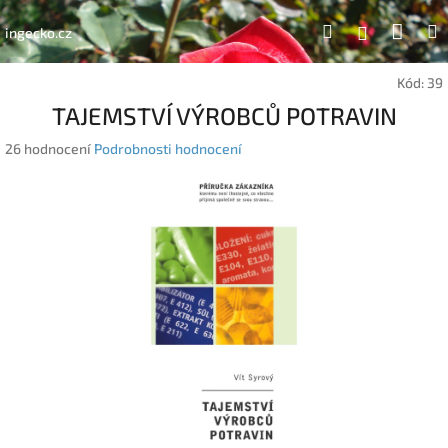
Přejít
Náku
Hledat
na
Přihlášen
ingecko.cz
obsah
koší
Kód:
39
TAJEMSTVÍ VÝROBCŮ POTRAVIN
Průměrné
26 hodnocení
Podrobnosti hodnocení
hodnocení
produktu
je
2,9
z
5
hvězdiček.